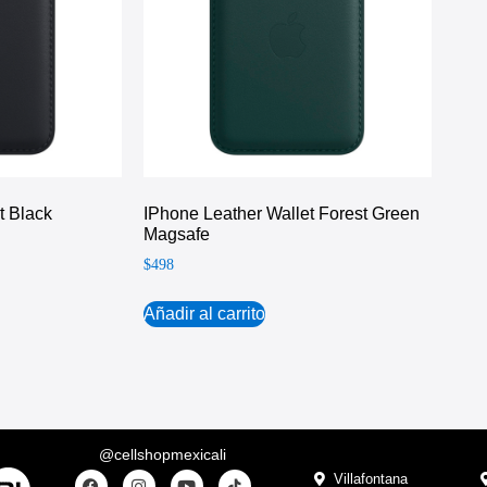
t Black
IPhone Leather Wallet Forest Green
Magsafe
$
498
Añadir al carrito
@cellshopmexicali
Villafontana