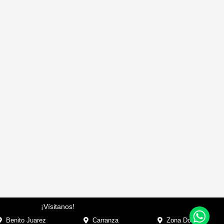
¡Vísitanos!
Benito Juarez
Carranza
Zona Dorada