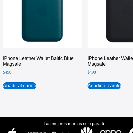
IPhone Leather Wallet Baltic Blue
IPhone Leather Walle
Magsafe
Magsafe
$
498
$
498
Añadir al carrito
Añadir al carrito
Las mejores marcas solo para ti