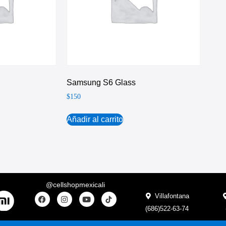
Samsung S6 Glass
$
150
Añadir al carrito
@cellshopmexicali
Villafontana
(686)522-63-74