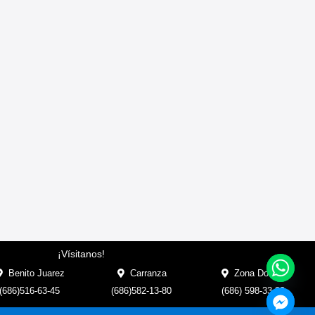
¡Vísitanos!
Benito Juarez
Carranza
Zona Dorada
(686)516-63-45
(686)582-13-80
(686) 598-33-33