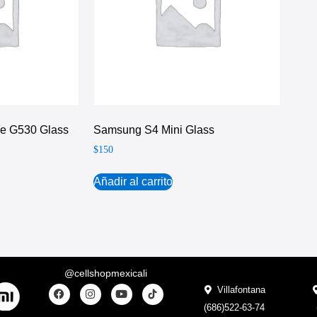
e G530 Glass
Samsung S4 Mini Glass
$
150
Añadir al carrito
@cellshopmexicali
Villafontana
(686)522-63-74