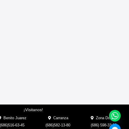
¡Vísitanos!
Benito Juarez
Carranza
Zona Dorada
(686)516-63-45
(686)582-13-80
(686) 598-33-33