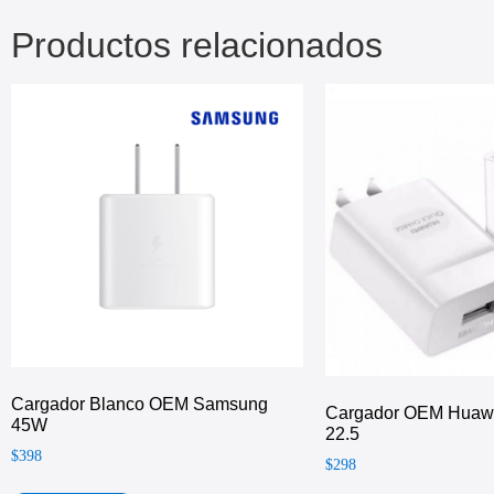
Productos relacionados
Cargador Blanco OEM Samsung
Cargador OEM Huawe
45W
22.5
$
398
$
298