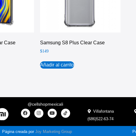
ar Case
Samsung S8 Plus Clear Case
$
149
Añadir al carrito
@cellshopmexicali
Villafontana
(686)522-63-74
Página creada por
Joy Marketing Group
Po