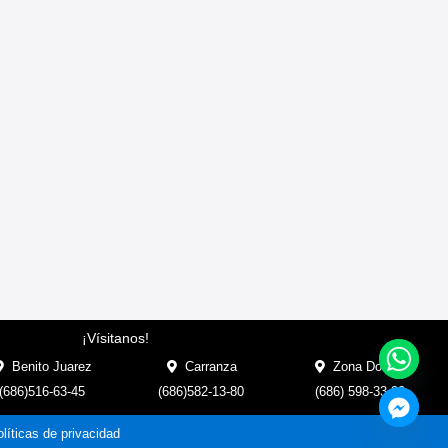
¡Vísitanos!
Benito Juarez
Carranza
Zona Dorada
(686)516-63-45
(686)582-13-80
(686) 598-33-33
líticas de privacidad