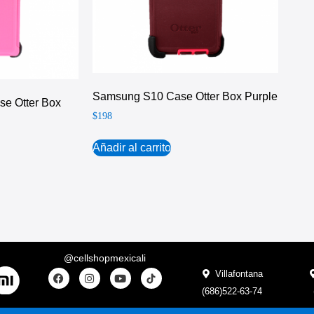
Samsung S10 Case Otter Box Purple
e Otter Box
$
198
Añadir al carrito
@cellshopmexicali
Villafontana
(686)522-63-74