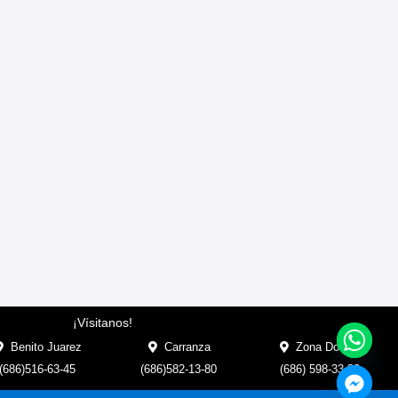
¡Vísitanos!
Benito Juarez
Carranza
Zona Dorada
(686)516-63-45
(686)582-13-80
(686) 598-33-33