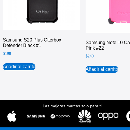
Samsung S20 Plus Otterbox
Samsung Note 10 Cas
Defender Black #1
Pink #22
$
198
$
249
Añadir al carrito
Añadir al carrito
Las mejores marcas solo para ti