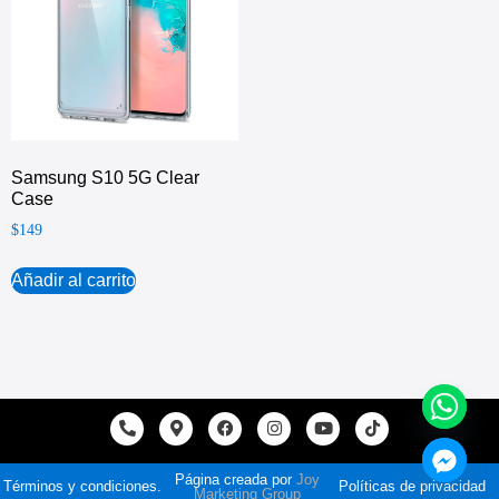
Samsung S10 5G Clear
Case
$
149
Añadir al carrito
Página creada por
Joy
Términos y condiciones.
Políticas de privacidad
Marketing Group