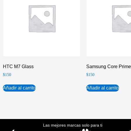
HTC M7 Glass
Samsung Core Prim
$
150
$
150
Añadir al carrito
Añadir al carrito
Las mejores marcas solo para ti