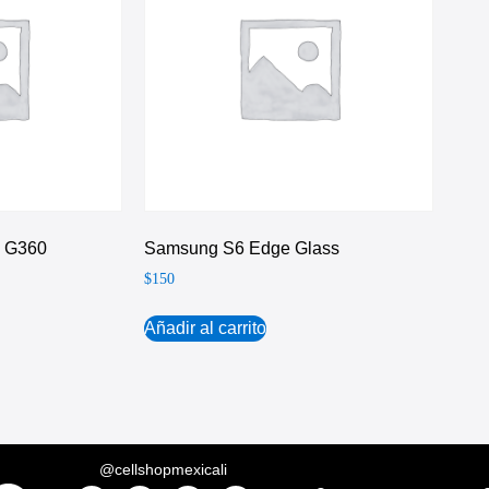
e G360
Samsung S6 Edge Glass
$
150
Añadir al carrito
@cellshopmexicali