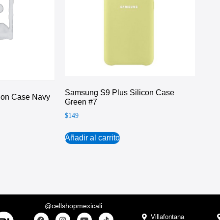
Samsung S9 Plus Silicon Case
con Case Navy
Green #7
$
149
Añadir al carrito
@cellshopmexicali
Villafontana