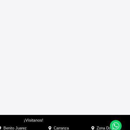
¡Vísitanos!
Benito Juarez
Carranza
Zona Dorada