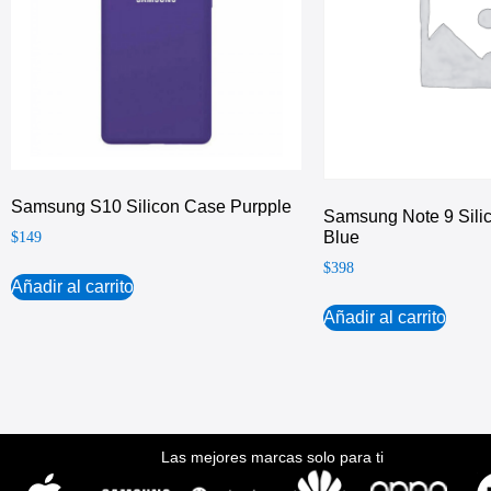
Samsung S10 Silicon Case Purpple
Samsung Note 9 Sili
Blue
$
149
$
398
Añadir al carrito
Añadir al carrito
Las mejores marcas solo para ti