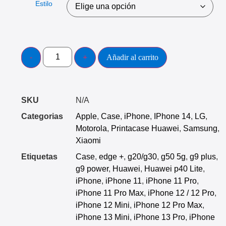
Estilo
Añadir al carrito
SKU
N/A
Categorias
Apple
,
Case
,
iPhone
,
IPhone 14
,
LG
,
Motorola
,
Printacase Huawei
,
Samsung
,
Xiaomi
Etiquetas
Case
,
edge +
,
g20/g30
,
g50 5g
,
g9 plus
,
g9 power
,
Huawei
,
Huawei p40 Lite
,
iPhone
,
iPhone 11
,
iPhone 11 Pro
,
iPhone 11 Pro Max
,
iPhone 12 / 12 Pro
,
iPhone 12 Mini
,
iPhone 12 Pro Max
,
iPhone 13 Mini
,
iPhone 13 Pro
,
iPhone