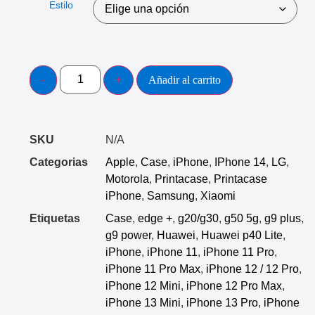
Estilo
Añadir al carrito
SKU
N/A
Categorias
Apple
,
Case
,
iPhone
,
IPhone 14
,
LG
,
Motorola
,
Printacase
,
Printacase
iPhone
,
Samsung
,
Xiaomi
Etiquetas
Case
,
edge +
,
g20/g30
,
g50 5g
,
g9 plus
,
g9 power
,
Huawei
,
Huawei p40 Lite
,
iPhone
,
iPhone 11
,
iPhone 11 Pro
,
iPhone 11 Pro Max
,
iPhone 12 / 12 Pro
,
iPhone 12 Mini
,
iPhone 12 Pro Max
,
iPhone 13 Mini
,
iPhone 13 Pro
,
iPhone