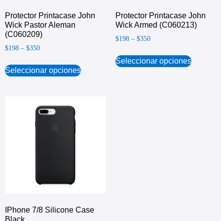
Protector Printacase John
Protector Printacase John
Wick Pastor Aleman
Wick Armed (C060213)
(C060209)
$
198
–
$
350
$
198
–
$
350
Seleccionar opciones
Seleccionar opciones
IPhone 7/8 Silicone Case
Black