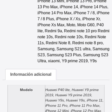
iPhone 13 Mini
,
iPhone 13 Pro
,
iPhone
13 Pro Max
,
iPhone 14
,
iPhone 14 Plus
,
iPhone 14 Pro Max
,
iPhone 7 / 8
,
iPhone
7 / 8 Plus
,
iPhone X / Xs
,
iPhone Xr
,
iPhone Xs Max
,
Moto
,
Moto G60
,
P40
lite
,
Redmi 9a
,
Redmi note 10 pro Redmi
note 10s
,
Redmi note 10s
,
Redmi Note
11s
,
Redmi Note 8
,
Redmi note 8 pro
,
Samsung
,
Samsung S21 ultra
,
Samsung
S23
,
Samsung S23 Plus
,
Samsung S23
Ultra
,
xiaomi
,
Y9 prime 2019
,
Y9s
Información adicional
Modelo
Huawei P40 lite, Huawei Y9 prime
2019, Huawei Y9 prime 2019,
Huawei Y9s, Huawei Y9s, iPhone 11,
iPhone 11 Pro, iPhone 11 Pro Max,
iPhone 12 Mini, iPhone 12 Pro Max,