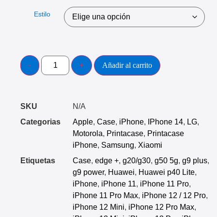
Estilo
Añadir al carrito
SKU
N/A
Categorias
Apple
,
Case
,
iPhone
,
IPhone 14
,
LG
,
Motorola
,
Printacase
,
Printacase
iPhone
,
Samsung
,
Xiaomi
Etiquetas
Case
,
edge +
,
g20/g30
,
g50 5g
,
g9 plus
,
g9 power
,
Huawei
,
Huawei p40 Lite
,
iPhone
,
iPhone 11
,
iPhone 11 Pro
,
iPhone 11 Pro Max
,
iPhone 12 / 12 Pro
,
iPhone 12 Mini
,
iPhone 12 Pro Max
,