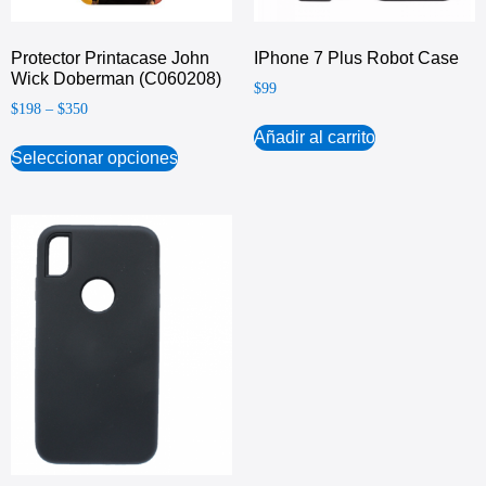
Protector Printacase John
IPhone 7 Plus Robot Case
Wick Doberman (C060208)
$
99
$
198
–
$
350
Añadir al carrito
Seleccionar opciones