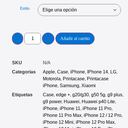
Estilo
Añadir al carrito
SKU
N/A
Categorias
Apple
,
Case
,
iPhone
,
IPhone 14
,
LG
,
Motorola
,
Printacase
,
Printacase
iPhone
,
Samsung
,
Xiaomi
Etiquetas
Case
,
edge +
,
g20/g30
,
g50 5g
,
g9 plus
,
g9 power
,
Huawei
,
Huawei p40 Lite
,
iPhone
,
iPhone 11
,
iPhone 11 Pro
,
iPhone 11 Pro Max
,
iPhone 12 / 12 Pro
,
iPhone 12 Mini
,
iPhone 12 Pro Max
,