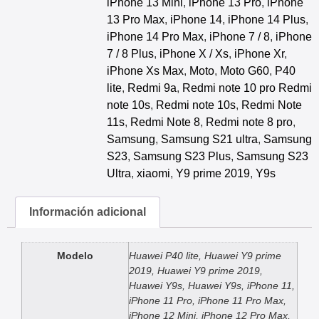
iPhone 13 Mini
,
iPhone 13 Pro
,
iPhone
13 Pro Max
,
iPhone 14
,
iPhone 14 Plus
,
iPhone 14 Pro Max
,
iPhone 7 / 8
,
iPhone
7 / 8 Plus
,
iPhone X / Xs
,
iPhone Xr
,
iPhone Xs Max
,
Moto
,
Moto G60
,
P40
lite
,
Redmi 9a
,
Redmi note 10 pro Redmi
note 10s
,
Redmi note 10s
,
Redmi Note
11s
,
Redmi Note 8
,
Redmi note 8 pro
,
Samsung
,
Samsung S21 ultra
,
Samsung
S23
,
Samsung S23 Plus
,
Samsung S23
Ultra
,
xiaomi
,
Y9 prime 2019
,
Y9s
Información adicional
Modelo
Huawei P40 lite, Huawei Y9 prime
2019, Huawei Y9 prime 2019,
Huawei Y9s, Huawei Y9s, iPhone 11,
iPhone 11 Pro, iPhone 11 Pro Max,
iPhone 12 Mini, iPhone 12 Pro Max,