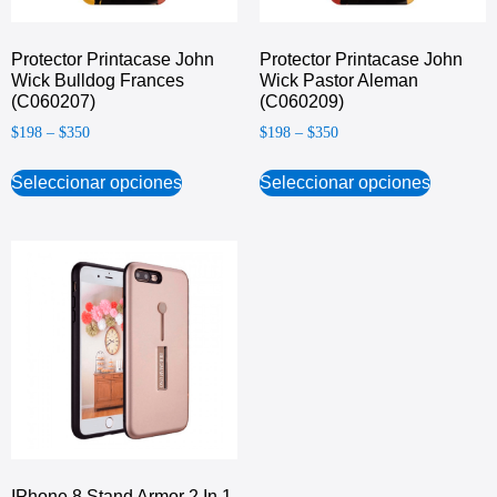
Protector Printacase John
Protector Printacase John
Wick Bulldog Frances
Wick Pastor Aleman
(C060207)
(C060209)
$
198
–
$
350
$
198
–
$
350
Seleccionar opciones
Seleccionar opciones
IPhone 8 Stand Armor 2 In 1