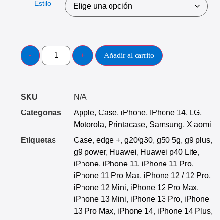
Estilo
Añadir al carrito
SKU
N/A
Categorias
Apple
,
Case
,
iPhone
,
IPhone 14
,
LG
,
Motorola
,
Printacase
,
Samsung
,
Xiaomi
Etiquetas
Case
,
edge +
,
g20/g30
,
g50 5g
,
g9 plus
,
g9 power
,
Huawei
,
Huawei p40 Lite
,
iPhone
,
iPhone 11
,
iPhone 11 Pro
,
iPhone 11 Pro Max
,
iPhone 12 / 12 Pro
,
iPhone 12 Mini
,
iPhone 12 Pro Max
,
iPhone 13 Mini
,
iPhone 13 Pro
,
iPhone
13 Pro Max
,
iPhone 14
,
iPhone 14 Plus
,