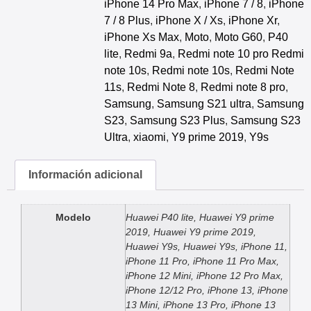
iPhone 14 Pro Max
,
iPhone 7 / 8
,
iPhone
7 / 8 Plus
,
iPhone X / Xs
,
iPhone Xr
,
iPhone Xs Max
,
Moto
,
Moto G60
,
P40
lite
,
Redmi 9a
,
Redmi note 10 pro Redmi
note 10s
,
Redmi note 10s
,
Redmi Note
11s
,
Redmi Note 8
,
Redmi note 8 pro
,
Samsung
,
Samsung S21 ultra
,
Samsung
S23
,
Samsung S23 Plus
,
Samsung S23
Ultra
,
xiaomi
,
Y9 prime 2019
,
Y9s
Información adicional
Modelo
Huawei P40 lite, Huawei Y9 prime
2019, Huawei Y9 prime 2019,
Huawei Y9s, Huawei Y9s, iPhone 11,
iPhone 11 Pro, iPhone 11 Pro Max,
iPhone 12 Mini, iPhone 12 Pro Max,
iPhone 12/12 Pro, iPhone 13, iPhone
13 Mini, iPhone 13 Pro, iPhone 13