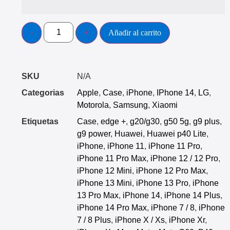
Añadir al carrito
SKU
N/A
Categorias
Apple
,
Case
,
iPhone
,
IPhone 14
,
LG
,
Motorola
,
Samsung
,
Xiaomi
Etiquetas
Case
,
edge +
,
g20/g30
,
g50 5g
,
g9 plus
,
g9 power
,
Huawei
,
Huawei p40 Lite
,
iPhone
,
iPhone 11
,
iPhone 11 Pro
,
iPhone 11 Pro Max
,
iPhone 12 / 12 Pro
,
iPhone 12 Mini
,
iPhone 12 Pro Max
,
iPhone 13 Mini
,
iPhone 13 Pro
,
iPhone
13 Pro Max
,
iPhone 14
,
iPhone 14 Plus
,
iPhone 14 Pro Max
,
iPhone 7 / 8
,
iPhone
7 / 8 Plus
,
iPhone X / Xs
,
iPhone Xr
,