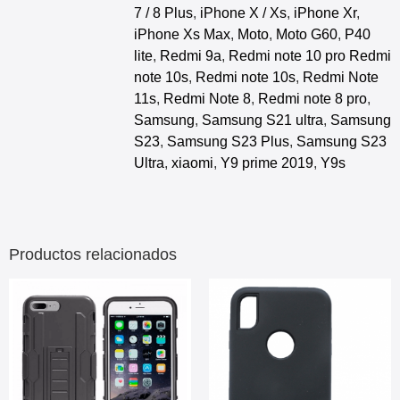
7 / 8 Plus
,
iPhone X / Xs
,
iPhone Xr
,
iPhone Xs Max
,
Moto
,
Moto G60
,
P40
lite
,
Redmi 9a
,
Redmi note 10 pro Redmi
note 10s
,
Redmi note 10s
,
Redmi Note
11s
,
Redmi Note 8
,
Redmi note 8 pro
,
Samsung
,
Samsung S21 ultra
,
Samsung
S23
,
Samsung S23 Plus
,
Samsung S23
Ultra
,
xiaomi
,
Y9 prime 2019
,
Y9s
Productos relacionados