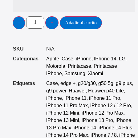
Añadir al carrito
SKU
N/A
Categorias
Apple
,
Case
,
iPhone
,
IPhone 14
,
LG
,
Motorola
,
Printacase
,
Printacase
iPhone
,
Samsung
,
Xiaomi
Etiquetas
Case
,
edge +
,
g20/g30
,
g50 5g
,
g9 plus
,
g9 power
,
Huawei
,
Huawei p40 Lite
,
iPhone
,
iPhone 11
,
iPhone 11 Pro
,
iPhone 11 Pro Max
,
iPhone 12 / 12 Pro
,
iPhone 12 Mini
,
iPhone 12 Pro Max
,
iPhone 13 Mini
,
iPhone 13 Pro
,
iPhone
13 Pro Max
,
iPhone 14
,
iPhone 14 Plus
,
iPhone 14 Pro Max
,
iPhone 7 / 8
,
iPhone