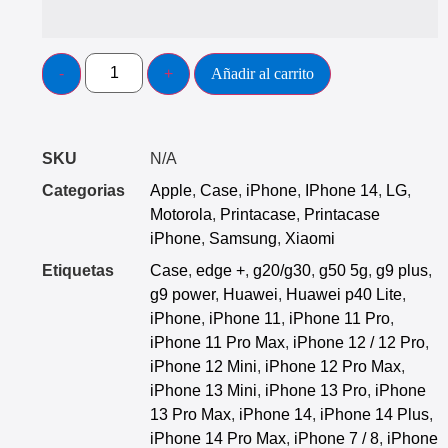
Añadir al carrito
SKU
N/A
Categorias
Apple
,
Case
,
iPhone
,
IPhone 14
,
LG
,
Motorola
,
Printacase
,
Printacase
iPhone
,
Samsung
,
Xiaomi
Etiquetas
Case
,
edge +
,
g20/g30
,
g50 5g
,
g9 plus
,
g9 power
,
Huawei
,
Huawei p40 Lite
,
iPhone
,
iPhone 11
,
iPhone 11 Pro
,
iPhone 11 Pro Max
,
iPhone 12 / 12 Pro
,
iPhone 12 Mini
,
iPhone 12 Pro Max
,
iPhone 13 Mini
,
iPhone 13 Pro
,
iPhone
13 Pro Max
,
iPhone 14
,
iPhone 14 Plus
,
iPhone 14 Pro Max
,
iPhone 7 / 8
,
iPhone