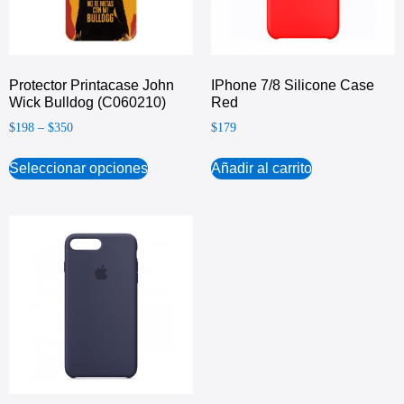
Protector Printacase John
IPhone 7/8 Silicone Case
Wick Bulldog (C060210)
Red
$
198
–
$
350
$
179
Seleccionar opciones
Añadir al carrito