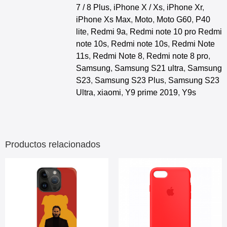
7 / 8 Plus
,
iPhone X / Xs
,
iPhone Xr
,
iPhone Xs Max
,
Moto
,
Moto G60
,
P40
lite
,
Redmi 9a
,
Redmi note 10 pro Redmi
note 10s
,
Redmi note 10s
,
Redmi Note
11s
,
Redmi Note 8
,
Redmi note 8 pro
,
Samsung
,
Samsung S21 ultra
,
Samsung
S23
,
Samsung S23 Plus
,
Samsung S23
Ultra
,
xiaomi
,
Y9 prime 2019
,
Y9s
Productos relacionados