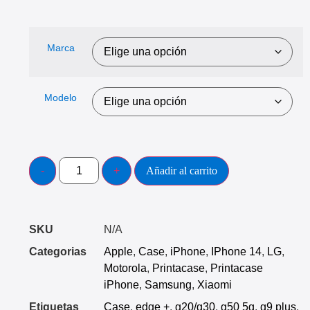
Marca
Modelo
Añadir al carrito
SKU
N/A
Categorias
Apple
,
Case
,
iPhone
,
IPhone 14
,
LG
,
Motorola
,
Printacase
,
Printacase
iPhone
,
Samsung
,
Xiaomi
Etiquetas
Case
,
edge +
,
g20/g30
,
g50 5g
,
g9 plus
,