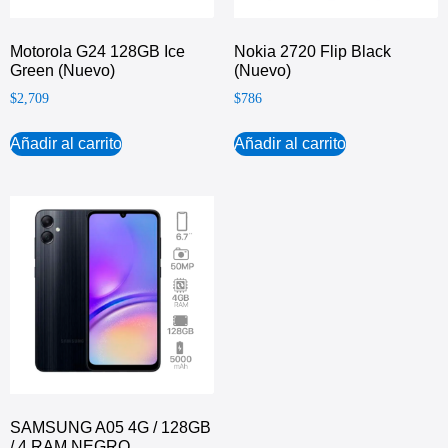
Motorola G24 128GB Ice
Nokia 2720 Flip Black
Green (Nuevo)
(Nuevo)
$
2,709
$
786
Añadir al carrito
Añadir al carrito
SAMSUNG A05 4G / 128GB
/ 4 RAM NEGRO