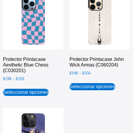
Protector Printacase
Protector Printacase John
Aesthetic Blue Chess
Wick Armas (C060204)
(C030201)
$
198
–
$
350
$
198
–
$
350
Seleccionar opciones
Seleccionar opciones