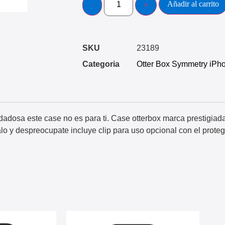
Añadir al carrito
SKU
23189
Categoria
Otter Box Symmetry iPh
dadosa este case no es para ti. Case otterbox marca prestigia
alo y despreocupate incluye clip para uso opcional con el proteg