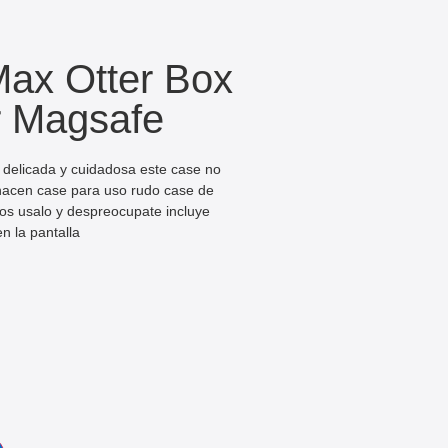
Max Otter Box
r Magsafe
 delicada y cuidadosa este case no
 hacen case para uso rudo case de
ros usalo y despreocupate incluye
n la pantalla