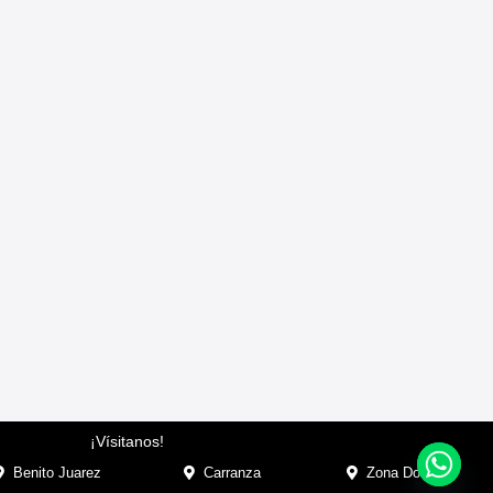
¡Vísitanos!
Benito Juarez
Carranza
Zona Dorada