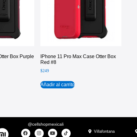
tter Box Purple
IPhone 11 Pro Max Case Otter Box
Red #8
$
249
Añadir al carrito
@cellshopmexicali
Villafontana