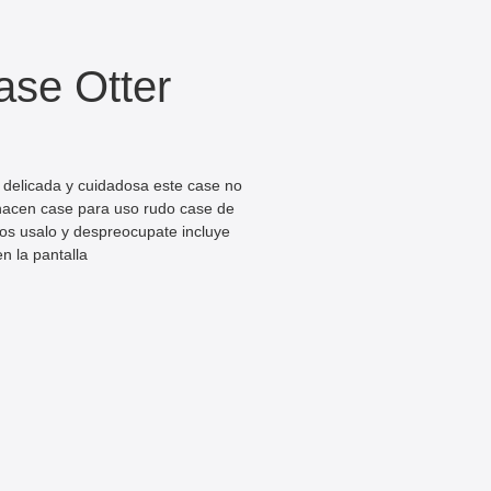
ase Otter
 delicada y cuidadosa este case no
 hacen case para uso rudo case de
ros usalo y despreocupate incluye
n la pantalla