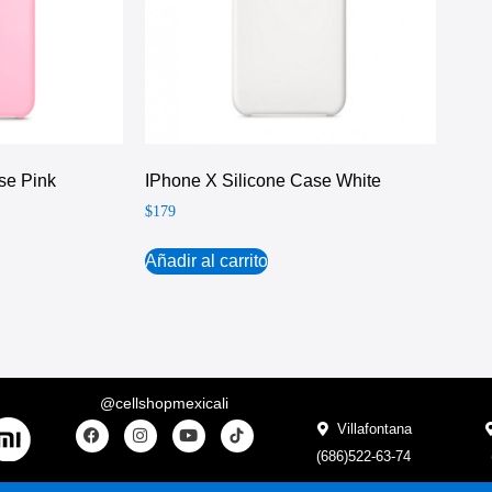
se Pink
IPhone X Silicone Case White
$
179
Añadir al carrito
@cellshopmexicali
Villafontana
(686)522-63-74