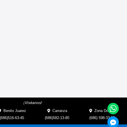
¡Vísitanos!
Benito Juarez
Carranza
Zona Dorada
(686)516-63-45
(686)582-13-80
(686) 598-33-33