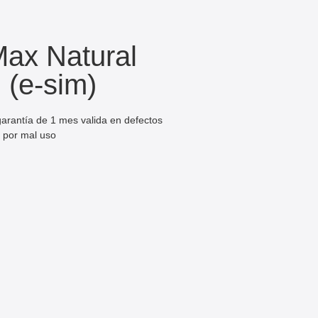
Max Natural
 (e-sim)
arantía de 1 mes valida en defectos
s por mal uso