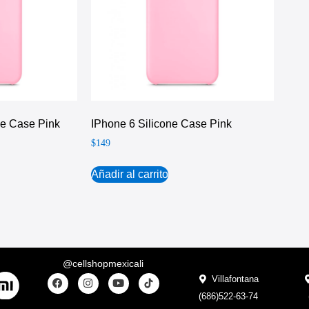
ne Case Pink
IPhone 6 Silicone Case Pink
$
149
Añadir al carrito
@cellshopmexicali
Villafontana
(686)522-63-74