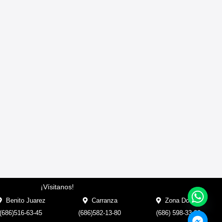
¡Vísitanos!
Benito Juarez
Carranza
Zona Dorada
(686)516-63-45
(686)582-13-80
(686) 598-33-33