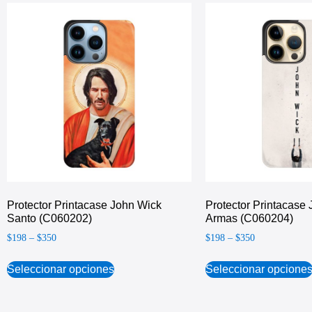
Protector Printacase John Wick
Protector Printacase
Santo (C060202)
Armas (C060204)
$
198
–
$
350
$
198
–
$
350
Seleccionar opciones
Seleccionar opcione