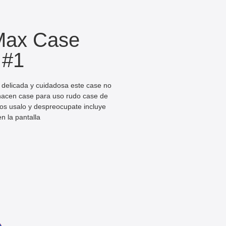
Max Case
 #1
 delicada y cuidadosa este case no
 hacen case para uso rudo case de
ros usalo y despreocupate incluye
n la pantalla