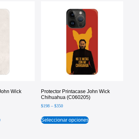
 John Wick
Protector Printacase John Wick
Chihuahua (C060205)
$
198
–
$
350
s
Seleccionar opciones