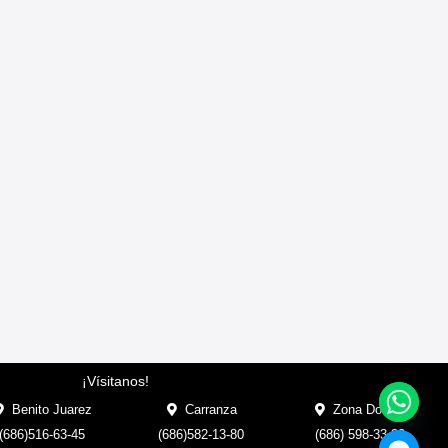
¡Vísitanos!
Benito Juarez
Carranza
Zona Dorada
(686)516-63-45
(686)582-13-80
(686) 598-33-33