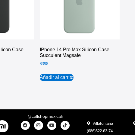
ilicon Case
IPhone 14 Pro Max Silicon Case
Succulent Magsafe
$
398
Añadir al carrito
@cellshopmexicali
Villafontana
(686)522-63-74