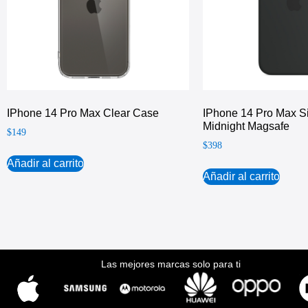
IPhone 14 Pro Max Clear Case
IPhone 14 Pro Max S
Midnight Magsafe
$
149
$
398
Añadir al carrito
Añadir al carrito
Las mejores marcas solo para ti