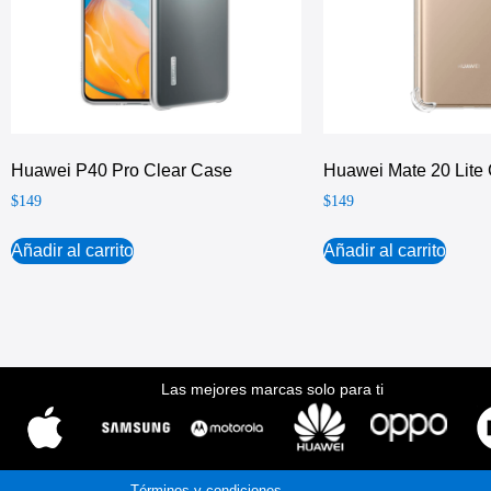
Huawei P40 Pro Clear Case
Huawei Mate 20 Lite
$
149
$
149
Añadir al carrito
Añadir al carrito
Las mejores marcas solo para ti
Términos y condiciones.