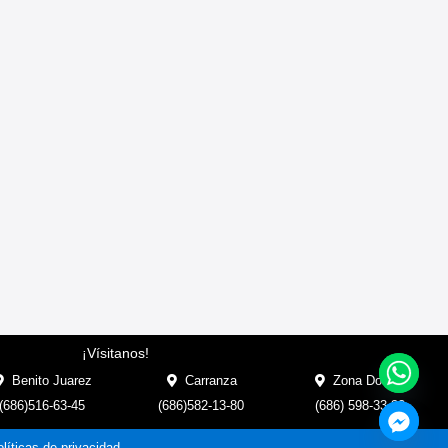
¡Vísitanos!
Benito Juarez
Carranza
Zona Dorada
(686)516-63-45
(686)582-13-80
(686) 598-33-33
líticas de privacidad