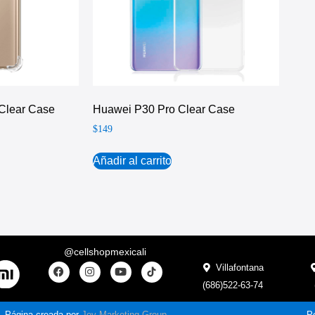
 Clear Case
Huawei P30 Pro Clear Case
$
149
Añadir al carrito
@cellshopmexicali
Villafontana
(686)522-63-74
Página creada por
Joy Marketing Group
Po