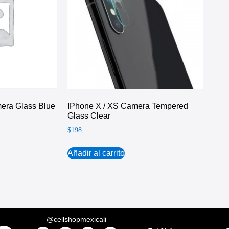
era Glass Blue
IPhone X / XS Camera Tempered
Glass Clear
$
198
Añadir al carrito
@cellshopmexicali