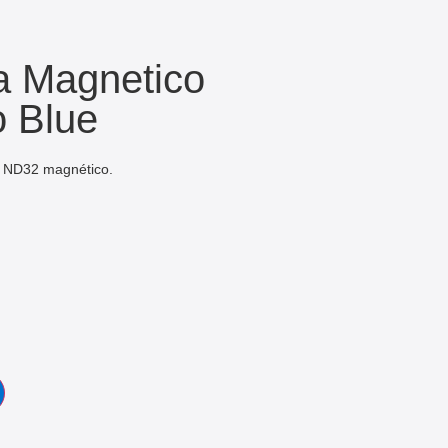
a Magnetico
o Blue
ro ND32 magnético.