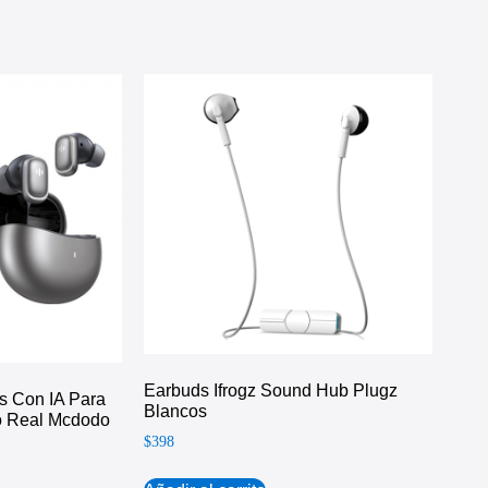
Earbuds Ifrogz Sound Hub Plugz
s Con IA Para
Blancos
o Real Mcdodo
$
398