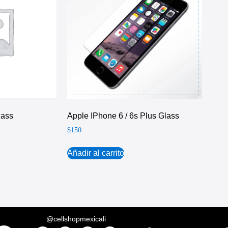
lass
Apple IPhone 6 / 6s Plus Glass
$
150
Añadir al carrito
@cellshopmexicali