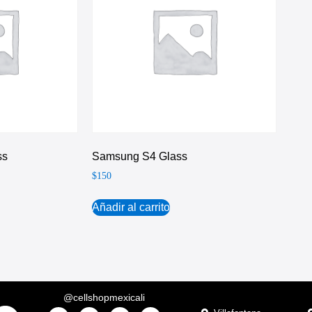
ss
Samsung S4 Glass
$
150
Añadir al carrito
@cellshopmexicali