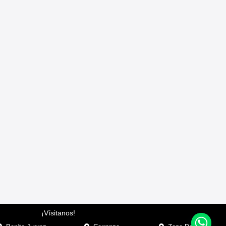
¡Vísitanos!