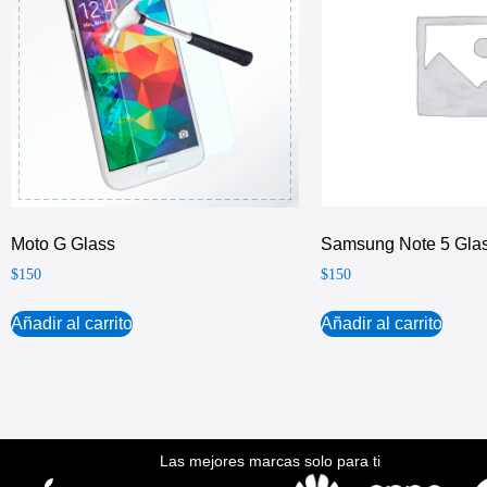
Moto G Glass
Samsung Note 5 Gla
$
150
$
150
Añadir al carrito
Añadir al carrito
Las mejores marcas solo para ti