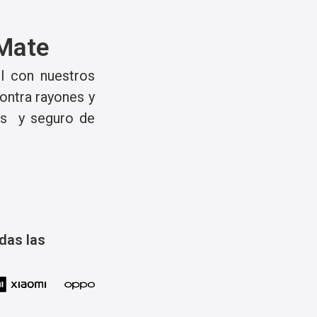
 Mate
il con nuestros
contra rayones y
os y seguro de
das las