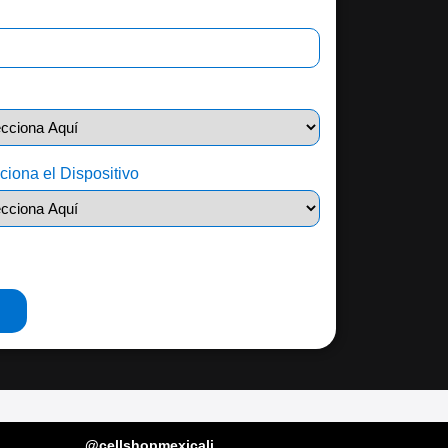
l
ciona el Dispositivo
@cellshopmexicali