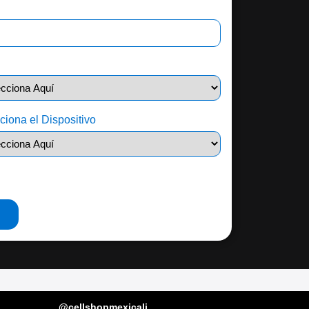
l
ciona el Dispositivo
@cellshopmexicali