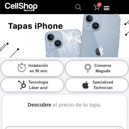
0
Instalación
Conserva
cambio de tapas
en 90 min
Magsafe
traseras iphone
Tecnologia
Specialized
Láser azul
Technician
aplica al agendar tu cita con 6 horas de
anticipacion como minimo
Descubre
el precio de tu tapa.